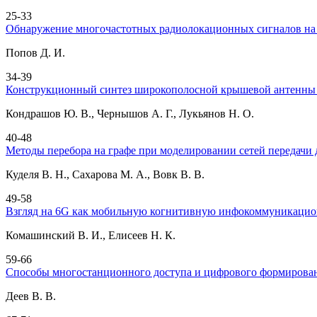
25-33
Обнаружение многочастотных радиолокационных сигналов на
Попов Д. И.
34-39
Конструкционный синтез широкополосной крышевой антенны 
Кондрашов Ю. В., Чернышов А. Г., Лукьянов Н. О.
40-48
Методы перебора на графе при моделировании сетей передачи
Куделя В. Н., Сахарова М. А., Вовк В. В.
49-58
Взгляд на 6G как мобильную когнитивную инфокоммуникацио
Комашинский В. И., Елисеев Н. К.
59-66
Способы многостанционного доступа и цифрового формирован
Деев В. В.