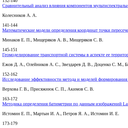
132-140
Сравнительный анализ влияния компонентов мультиспектральн
Колесников А. А.
141-144
Математические модели определения координат точки пересе
Минаков Е. П., Мищеряков А. В., Мищеряков С. В.
145-151
Геомоделирование транспортной системы в аспекте ее террит
Ежов Д. А., Олейников А. С., Звездарев Д. В., Доценко С. М., Б
152-162
Исследование эффективности метода и моделей формирования
Верхова Г. В., Присяжнюк С. П., Акимов С. В.
163-172
Методика определения батиметрии по данным изображений La
Истомин Е. П., Мартын И. А., Петров Я. А., Истомин И. Е.
173-179