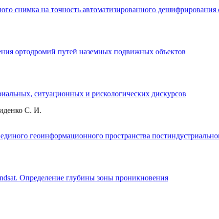
ого снимка на точность автоматизированного дешифрирования 
чения ортодромий путей наземных подвижных объектов
ориальных, ситуационных и рискологических дискурсов
иденко С. И.
 единого геоинформационного пространства постиндустриально
ndsat. Определение глубины зоны проникновения