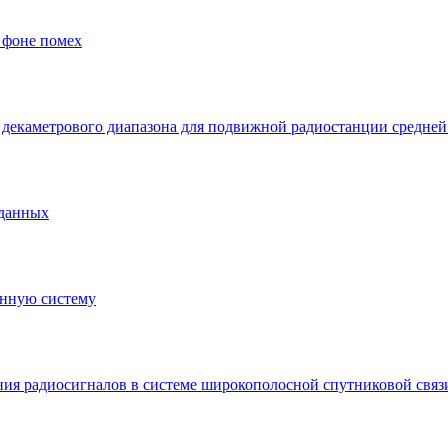
 фоне помех
декаметрового диапазона для подвижной радиостанции средне
 данных
нную систему
ия радиосигналов в системе широкополосной спутниковой связ