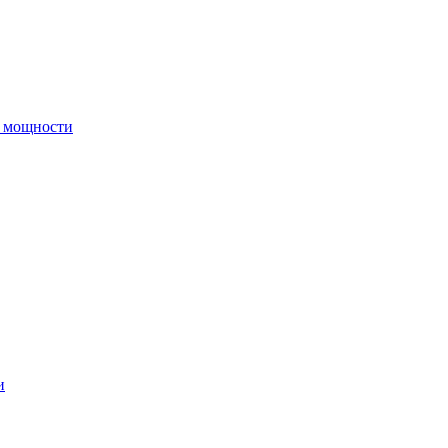
й мощности
и