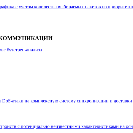
рафика с учетом количества выбираемых пакетов из приоритетн
ЕКОММУНИКАЦИИ
ве бутстреп-анализа
 DoS-атаки на комплексную систему синхронизации и доставки
тройств с потенциально неизвестными характеристиками на осн