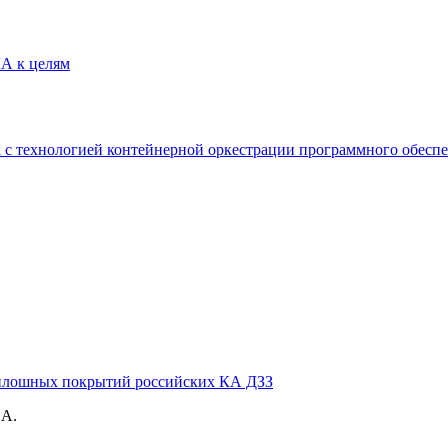
А к целям
 с технологией контейнерной оркестрации программного обесп
сплошных покрытий российских КА ДЗЗ
 А.