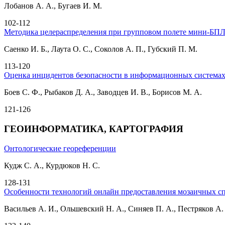
Лобанов А. А., Бугаев И. М.
102-112
Методика целераспределения при групповом полете мини-БПЛ
Саенко И. Б., Лаута О. С., Соколов А. П., Губский П. М.
113-120
Оценка инцидентов безопасности в информационных системах
Боев С. Ф., Рыбаков Д. А., Заводцев И. В., Борисов М. А.
121-126
ГЕОИНФОРМАТИКА, КАРТОГРАФИЯ
Онтологические геореференции
Кудж С. А., Курдюков Н. С.
128-131
Особенности технологий онлайн предоставления мозаичных 
Васильев А. И., Ольшевский Н. А., Синяев П. А., Пестряков А.