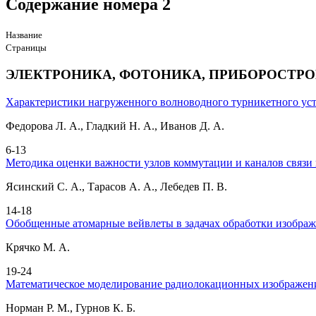
Содержание номера 2
Название
Страницы
ЭЛЕКТРОНИКА, ФОТОНИКА, ПРИБОРОСТРО
Характеристики нагруженного волноводного турникетного ус
Федорова Л. А., Гладкий Н. А., Иванов Д. А.
6-13
Методика оценки важности узлов коммутации и каналов связи
Ясинский С. А., Тарасов А. А., Лебедев П. В.
14-18
Обобщенные атомарные вейвлеты в задачах обработки изобра
Крячко М. А.
19-24
Математическое моделирование радиолокационных изображен
Норман Р. М., Гурнов К. Б.