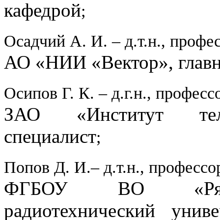
кафедрой
;
Осадчий А. И. – д.т.н., профе
АО «НИИ «Вектор», глав
Осипов Г. К. – д.г.н., професс
ЗАО «Институт теле
специалист
;
Попов Д. И.– д.т.н., профессо
ФГБОУ ВО «Рязан
радиотехнический унив