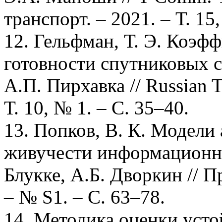
транспорт. – 2021. – Т. 15,
12. Гельфман, Т. Э. Коэф
готовности спутниковых се
А.П. Пирхавка // Russian T
Т. 10, № 1. – С. 35–40.
13. Попков, В. К. Модели
живучести информационных
Блукке, А.Б. Дворкин // 
– № S1. – С. 63–78.
14. Методика оценки уст