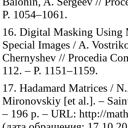
Balonin, A. Sergeev // Pro
P. 1054–1061.
16. Digital Masking Using 
Special Images / A. Vostrik
Chernyshev // Procedia Com
112. – P. 1151–1159.
17. Hadamard Matrices / N.
Mironovskiy [et al.]. – Sain
– 196 p. – URL: http://math
(дата обращения: 17.10.20