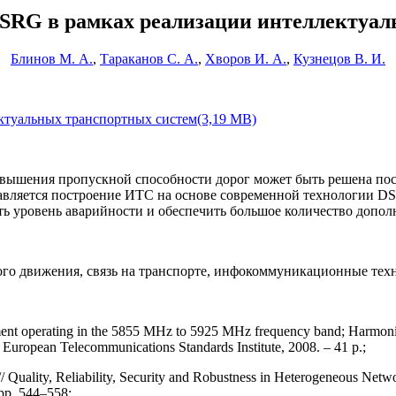
DSRG в рамках реализации интеллектуал
Блинов М. А.
,
Тараканов С. А.
,
Хворов И. А.
,
Кузнецов В. И.
ктуальных транспортных систем(3,19 MB)
овышения пропускной способности дорог может быть решена по
вляется построение ИТС на основе современной технологии DSR
ь уровень аварийности и обеспечить большое количество допо
ого движения, связь на транспорте, инфокоммуникационные тех
ent operating in the 5855 MHz to 5925 MHz frequency band; Harmonized
European Telecommunications Standards Institute, 2008. – 41 p.;
ality, Reliability, Security and Robustness in Heterogeneous Network
 pp. 544–558;