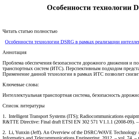
Особенности технологии 
Читать статью полностью
Особенности технологии DSRG в рамках реализации интелле
Аннотация
Проблема обеспечения безопасности дорожного движения и п
транспортных систем (ИТС). Перспективным подходом предста
Применение данной технологии в рамках ИТС позволит снизит
Ключевые слова:
Интеллектуальная транспортная система, безопасность дорожн
Список литературы
1. Intelligent Transport Systems (ITS); Radiocommunications equipm
R&TTE Directive: Final draft ETSI EN 302 571 V1.1.1 (2008-09). – 
2. Li, Yunxin (Jeff). An Overview of the DSRC/WAVE Technology // Qu
Informatics and Telecommunications Engineering, 2012. – vol. 74. –