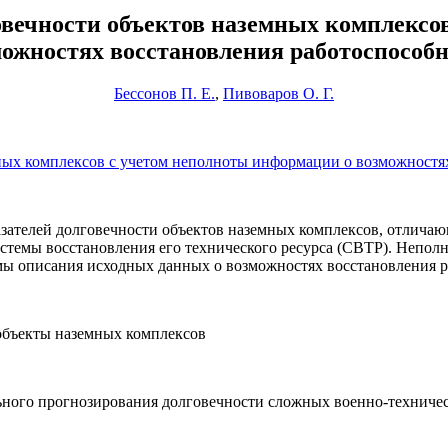
овечности объектов наземных комплексо
ожностях восстановления работоспособ
Бессонов П. Е.
,
Пивоваров О. Г.
ных комплексов с учетом неполноты информации о возможностя
азателей долговечности объектов наземных комплексов, отлича
истемы восстановления его технического ресурса (СВТР). Непо
ы описания исходных данных о возможностях восстановления р
 объекты наземных комплексов
ного прогнозирования долговечности сложных военно-техничес