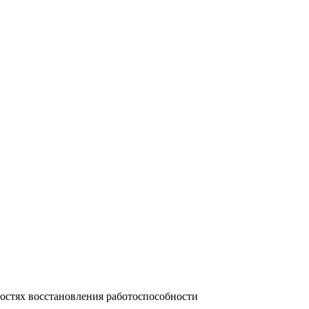
Входит в Перечень ВАК
остях восстановления работоспособности