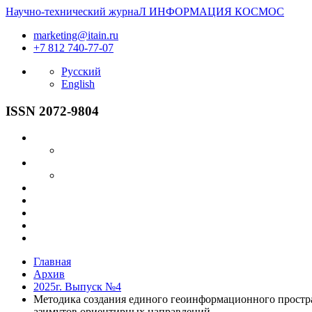
Научно-технический журнаЛ
ИНФОРМАЦИЯ
КОСМОС
marketing@itain.ru
+7 812 740-77-07
Русский
English
ISSN 2072-9804
Главная
Архив
2025г. Выпуск №4
Методика создания единого геоинформационного простр
азимутов ориентирных направлений