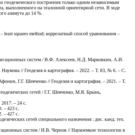
ми геодезического построения только одним независимым
а, выполненного на эталонной ориентирной сети. В ходе
го азимута до 14 %.
– least squares method; коррелатный способ уравнивания –
игационных систем / В.Ф. Алексеев, Н.Д. Марковкин, А.И.
умова // Геодезия и картография. – 2022. – Т. 83, № 6. – С.
нин, Г.Г. Шевченко // Геодезия и картография. – 2021. – Т.
дезических сетей / Г.Г. Шевченко, М.Я. Брынь,
017. – 24 с.
 – 423 с.
 – 427 с.
езических сетей специального назначения : дис. канд. тех.
ационных систем / И.В. Чернов // Наукоемкие технологии в