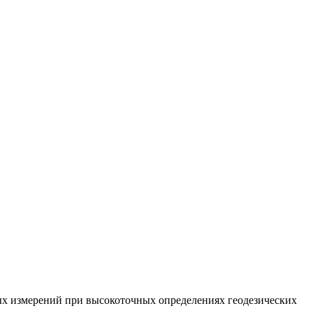
Входит в Перечень ВАК
ых измерений при высокоточных определениях геодезических