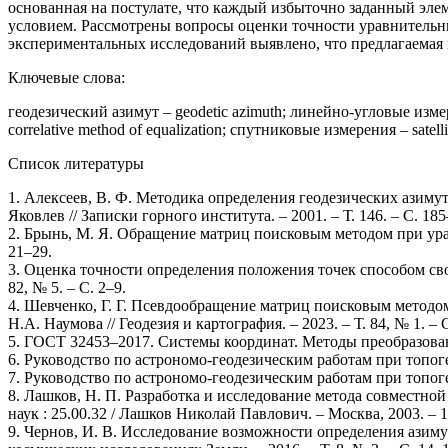
основанная на постулате, что каждый избыточно заданный эле
условием. Рассмотрены вопросы оценки точности уравнительн
экспериментальных исследований выявлено, что предлагаемая м
Ключевые слова:
геодезический азимут – geodetic azimuth; линейно-угловые изме
correlative method of equalization; спутниковые измерения – satell
Список литературы
1. Алексеев, В. Ф. Методика определения геодезических азиму
Яковлев // Записки горного института. – 2001. – Т. 146. – С. 185
2. Брынь, М. Я. Обращение матриц поисковым методом при уравни
21–29.
3. Оценка точности определения положения точек способом своб
82, № 5. – С. 2–9.
4. Шевченко, Г. Г. Псевдообращение матриц поисковым методо
Н.А. Наумова // Геодезия и картография. – 2023. – Т. 84, № 1. – 
5. ГОСТ 32453–2017. Системы координат. Методы преобразовани
6. Руководство по астрономо-геодезическим работам при топоге
7. Руководство по астрономо-геодезическим работам при топоге
8. Лашков, Н. П. Разработка и исследование метода совместной
наук : 25.00.32 / Лашков Николай Павлович. – Москва, 2003. – 1
9. Чернов, И. В. Исследование возможности определения азиму