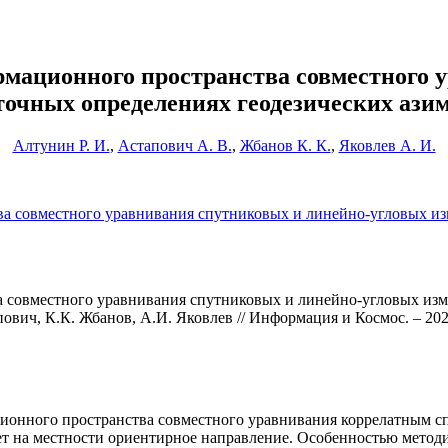
рмационного пространства совместного 
точных определениях геодезических ази
Алтунин Р. И.
,
Астапович А. В.
,
Жбанов К. К.
,
Яковлев А. И.
ва совместного уравнивания спутниковых и линейно-угловых из
 совместного уравнивания спутниковых и линейно-угловых изм
вич, К.К. Жбанов, А.И. Яковлев // Информация и Космос. – 2025
ионного пространства совместного уравнивания коррелатным с
яет на местности ориентирное направление. Особенностью метод