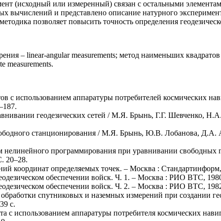
мент (исходный или измеренный) связан с остальными элемента
ых вычислений и представлено описание натурного эксперимент
етодика позволяет повысить точность определения геодезическо
рения – linear-angular measurements; метод наименьших квадратов 
ite measurements.
тов с использованием аппаратуры потребителей космических нав
–187.
вании геодезических сетей / М.Я. Брынь, Г.Г. Шевченко, Н.А. На
одного станционирования / М.Я. Брынь, Ю.В. Лобанова, Д.А. Афо
м нелинейного программирования при уравнивании свободных гео
С. 20–28.
й координат определяемых точек. – Москва : Стандартинформ, 2
одезическом обеспечении войск. Ч. 1. – Москва : РИО ВТС, 1980.
одезическом обеспечении войск. Ч. 2. – Москва : РИО ВТС, 1982.
 обработки спутниковых и наземных измерений при создании геод
39 с.
та с использованием аппаратуры потребителя космических навиг