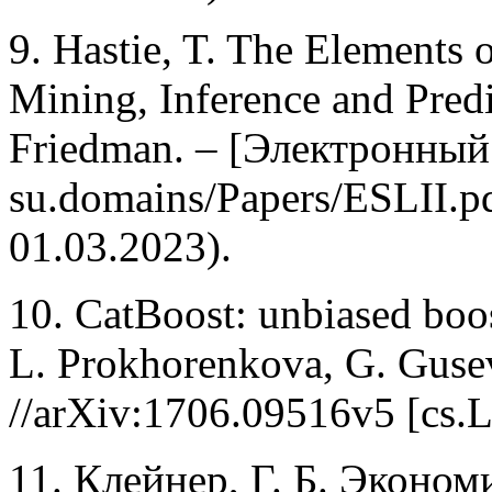
9. Hastie, T. The Elements o
Mining, Inference and Predic
Friedman. – [Электронный р
su.domains/Papers/ESLII.p
01.03.2023).
10. CatBoost: unbiased boos
L. Prokhorenkova, G. Gusev,
//arXiv:1706.09516v5 [cs.
11. Клейнер, Г. Б. Эконо