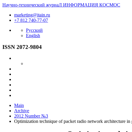
Научно-технический журнаЛ
ИНФОРМАЦИЯ
КОСМОС
marketing@itain.ru
+7 812 740-77-07
Русский
English
ISSN 2072-9804
Main
Archive
2012 Number №3
Optimization technique of packet radio network architecture in