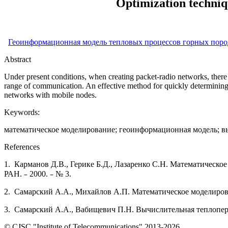
Optimization techniq
Геоинформационная модель тепловых процессов горных поро
Abstract
Under present conditions, when creating packet-radio networks, there 
range of communication. An effective method for quickly determining t
networks with mobile nodes.
Keywords:
математическое моделирование; геоинформационная модель; вы
References
1. Карманов Д.В., Герике Б.Д., Лазаренко С.Н. Математическ
–
–
РАН.
2000.
№ 3.
2. Самарский А.А., Михайлов А.П. Математическое моделиро
3. Самарский А.А., Вабищевич П.Н. Вычислительная теплопер
© CJSC "Institute of Telecommunications" 2013-2026