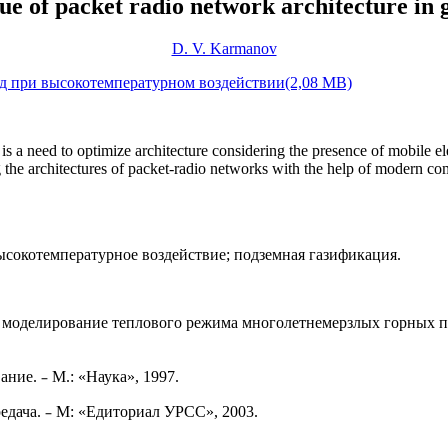
ue of packet radio network architecture in 
D. V. Karmanov
д при высокотемпературном воздействии(2,08 MB)
is a need to optimize architecture considering the presence of mobile e
he architectures of packet-radio networks with the help of modern compu
сокотемпературное воздействие; подземная газификация.
ое моде­лирование теплового режима многолетнемерзлых горных
–
вание.
М.: «Наука», 1997.
–
едача.
М: «Едиториал УРСС», 2003.